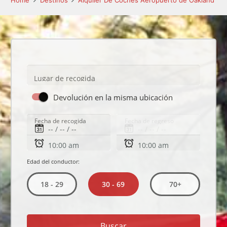
Home
Destinos
Alquiler De Coches Aeropuerto de Oakland
Lugar de recogida
Devolución en la misma ubicación
Fecha de recogida
Fecha de regreso
Edad del conductor:
30 - 69
18 - 29
70+
Buscar