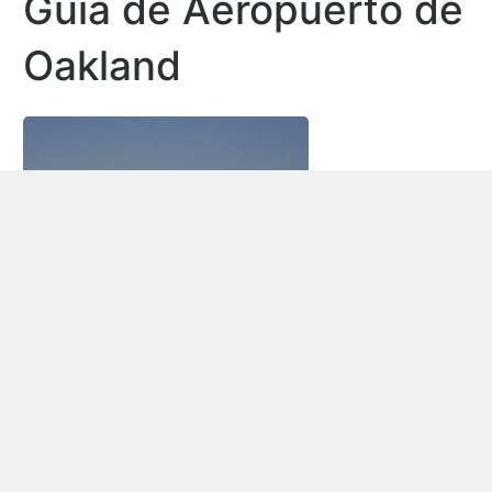
Guía de Aeropuerto de
Oakland
Alquiler de vehículos Aeropuerto de Oakland
El Aeropuerto Internacional de Oakland (OAK), también
llamado el Metropolitan Oakland International Airport, se
encuentra 7.4 kilómetros de
Oakland
distrito central de
negocios.Es uno de los tres principales aeropuertos
internacionales dentro de la bahía de San Francisco. Oakland
es una ciudad del foco para Southwest Airlines, que ofrece