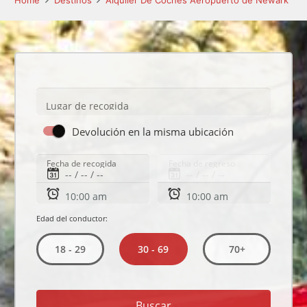
Home
Destinos
Alquiler De Coches Aeropuerto de Newark
Lugar de recogida
Devolución en la misma ubicación
Fecha de recogida
Fecha de regreso
Edad del conductor:
30 - 69
18 - 29
70+
Buscar