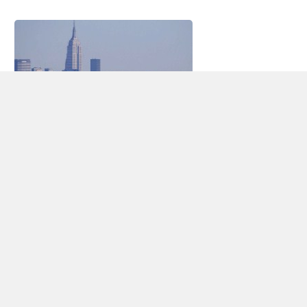
Alquiler de vehículos Aeropuerto de Newark
Aeropuerto Internacional Newark Liberty (EWR) es propiedad
de la ciudad de Newark, Nueva Jersey y es operado por la
Autoridad de punto de unión de
Nueva York
y Nueva
Jersey.Se encuentra a sólo 24 kilometros del centro de
Manhattan y, a menudo sirve como un lugar para viajeros que
buscan evitar el ajetreo y el bullicio de JFK. En 2010, el
aeropuerto atendió 33,107,401 pasajeros. Cuando se combina
con el aeropuerto JFK y el aeropuerto LaGuardia, los tres
forman el sistema de aeropuerto más grande de la nación y la
segunda más grande en el mundo en cuanto a tráfico de