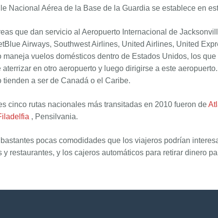
le Nacional Aérea de la Base de la Guardia se establece en es
eas que dan servicio al Aeropuerto Internacional de Jacksonvill
JetBlue Airways, Southwest Airlines, United Airlines, United Ex
 maneja vuelos domésticos dentro de Estados Unidos, los que v
 aterrizar en otro aeropuerto y luego dirigirse a este aeropuert
 tienden a ser de Canadá o el Caribe.
s cinco rutas nacionales más transitadas en 2010 fueron de
At
Filadelfia
, Pensilvania.
bastantes pocas comodidades que los viajeros podrían interesart
y restaurantes, y los cajeros automáticos para retirar dinero par