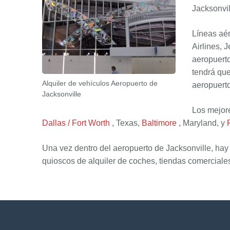
Jacksonvil
Líneas aér
Airlines, 
aeropuerto
tendrá que
Alquiler de vehículos Aeropuerto de
aeropuerto
Jacksonville
Los mejore
Dallas / Fort Worth
, Texas,
Baltimore
, Maryland, y
Una vez dentro del aeropuerto de Jacksonville, hay 
quioscos de alquiler de coches, tiendas comerciales 