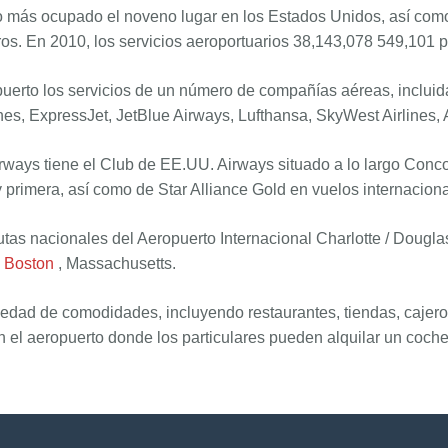
 más ocupado el noveno lugar en los Estados Unidos, así como
os. En 2010, los servicios aeroportuarios 38,143,078 549,101 
uerto los servicios de un número de compañías aéreas, incluida
ines, ExpressJet, JetBlue Airways, Lufthansa, SkyWest Airlines, 
ways tiene el Club de EE.UU. Airways situado a lo largo Conco
 primera, así como de Star Alliance Gold en vuelos internaciona
utas nacionales del Aeropuerto Internacional Charlotte / Dougl
y
Boston
, Massachusetts.
edad de comodidades, incluyendo restaurantes, tiendas, cajeros
el aeropuerto donde los particulares pueden alquilar un coche 